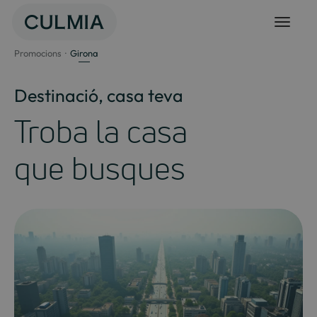
Salta
al
contingut
Promocions
Girona
Destinació, casa teva
Troba la casa
que busques