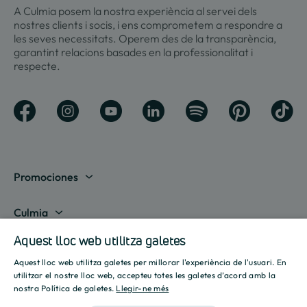
A Culmia posem la nostra experiència al servei dels
nostres clients i socis, i ens comprometem a respondre a
les seves necessitats. Operem des de la transparència,
garantint relacions basades en la professionalitat i
respecte.
Promociones
Mostrar totes
Culmia
Aquest lloc web utilitza galetes
Madrid
Sobre nosaltres
Líneas de negocio
Aquest lloc web utilitza galetes per millorar l'experiència de l'usuari. En
Barcelona
Destinació Culmia
SPANISH
utilitzar el nostre lloc web, accepteu totes les galetes d’acord amb la
Habitatge compravenda
Recursos
nostra Política de galetes.
Llegir-ne més
Alacant
Sala de premsa
ENGLISH
Habitatge Assequible