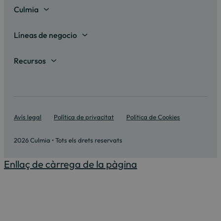
Mostrar totes
Culmia
Madrid
Sobre nosaltres
Líneas de negocio
Barcelona
Destinació Culmia
Habitatge compravenda
Recursos
Alacant
Sala de premsa
Habitatge Assequible
Calculadora hipotecària
València
Informes
Habitatge Lloguer
Calculadora energètica
Sevilla
Iniciatives
Gestió de Sòl
Avís legal
Política de privacitat
Política de Cookies
Guies
Illes Balears
Culmia Challenges
Altres línies de negoci
2026 Culmia • Tots els drets reservats
Culmia Fest
Enllaç de càrrega de la pàgina
Treballa amb nosaltres
Ètica