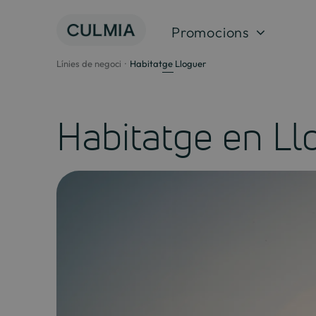
Salta
al
Promocions
contingut
Línies de negoci
Habitatge Lloguer
Habitatge en Ll