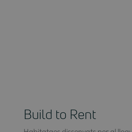
Build to Rent
Habitatges dissenyats per al llog