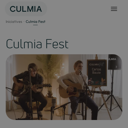
Salta
al
contingut
Iniciatives
Culmia Fest
Culmia Fest