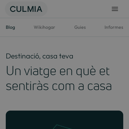
Salta
al
contingut
Blog
Wikihogar
Guies
Informes
Destinació, casa teva
Un viatge en què et
sentiràs com a casa