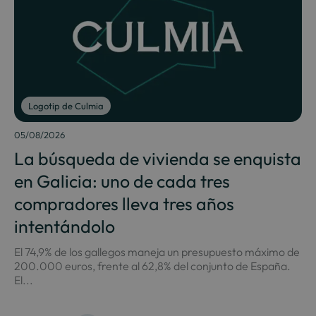
Logotip de Culmia
05/08/2026
La búsqueda de vivienda se enquista
en Galicia: uno de cada tres
compradores lleva tres años
intentándolo
El 74,9% de los gallegos maneja un presupuesto máximo de
200.000 euros, frente al 62,8% del conjunto de España.
El...