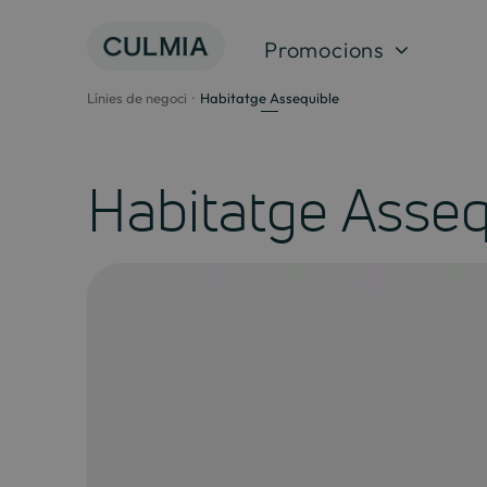
Salta
al
Promocions
contingut
Línies de negoci
Habitatge Assequible
Habitatge Asseq