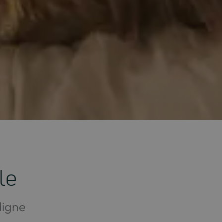
le
digne