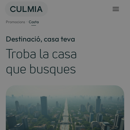
Salta
al
contingut
Promocions
Costa
Destinació, casa teva
Troba la casa
que busques