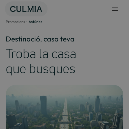
Salta
al
contingut
Promocions
Astúries
Destinació, casa teva
Troba la casa
que busques