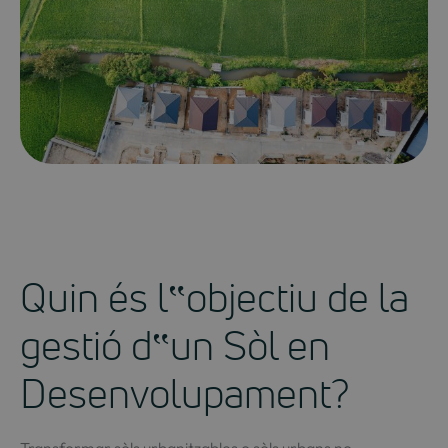
Quin és l‟objectiu de la
gestió d‟un Sòl en
Desenvolupament?
Transformar sòls urbanitzables o sòls urbans no