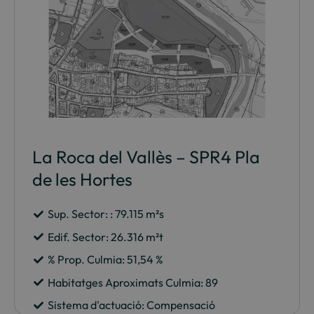
La Roca del Vallès – SPR4 Pla
de les Hortes
Sup. Sector: :
79.115
m²s
Edif. Sector:
26.316
m²t
% Prop. Culmia:
51,54
%
Habitatges Aproximats Culmia: 89
Sistema d'actuació:
Compensació