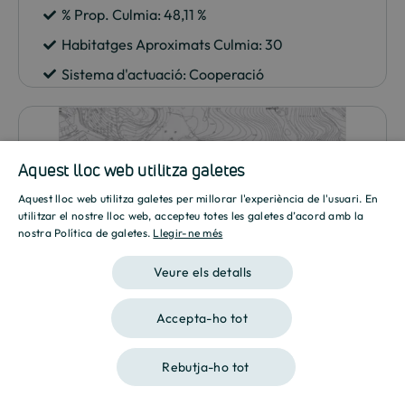
% Prop. Culmia:
48,11
%
Habitatges Aproximats Culmia: 30
Sistema d'actuació: Cooperació
Aquest lloc web utilitza galetes
Aquest lloc web utilitza galetes per millorar l'experiència de l'usuari. En
SPANISH
utilitzar el nostre lloc web, accepteu totes les galetes d’acord amb la
nostra Política de galetes.
Llegir-ne més
ENGLISH
Veure els detalls
CATALAN
Accepta-ho tot
Rebutja-ho tot
Màlaga – PD1 Tassara