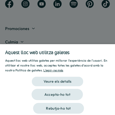
Promociones
Mostrar totes
Culmia
Madrid
Aquest lloc web utilitza galetes
Sobre nosaltres
Líneas de negocio
Aquest lloc web utilitza galetes per millorar l'experiència de l'usuari. En
Barcelona
Destinació Culmia
SPANISH
Habitatge compravenda
utilitzar el nostre lloc web, accepteu totes les galetes d’acord amb la
Recursos
nostra Política de galetes.
Llegir-ne més
Alacant
Sala de premsa
ENGLISH
Habitatge Assequible
Calculadora hipotecària
Veure els detalls
València
Informes
CATALAN
Habitatge Lloguer
Calculadora energètica
Sevilla
Iniciatives
Accepta-ho tot
Gestió de Sòl
Avís legal
Política de privacitat
Política de Cookies
Guies
Illes Balears
Culmia Challenges
Altres línies de negoci
Rebutja-ho tot
2026 Culmia • Tots els drets reservats