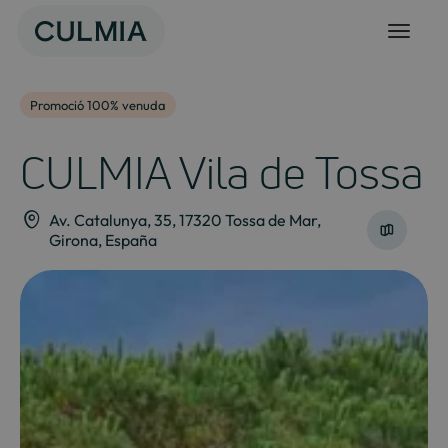
Salta
al
contingut
Promoció 100% venuda
CULMIA Vila de Tossa
Av. Catalunya, 35, 17320 Tossa de Mar,
Girona, España