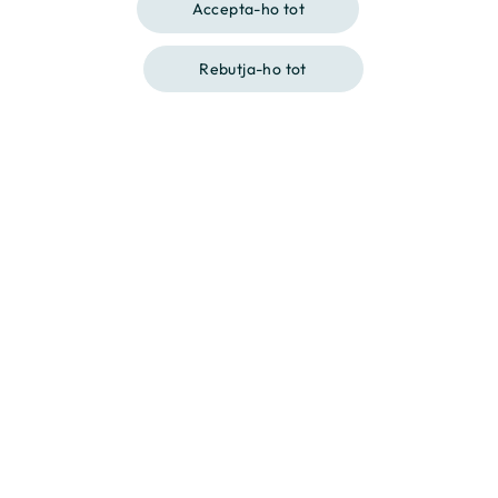
Accepta-ho tot
Rebutja-ho tot
Contacta'ns
Truca'ns
Destinació, casa teva.
A Culmia posem la nostra experiència al servei dels
nostres clients i socis, i ens comprometem a respondre a
les seves necessitats. Operem des de la transparència,
garantint relacions basades en la professionalitat i