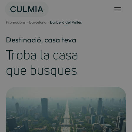
Salta
al
contingut
Promocions
Barcelona
Barberà del Vallès
Destinació, casa teva
Troba la casa
que busques