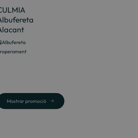
CULMIA
Albufereta
Alacant
Albufereta
roperament
Mostrar promoció