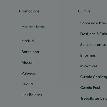
Promocions
Culmia
Sobre nosaltres
Mostrar totes
Destinació Cul
Madrid
Sala de premsa
Barcelona
Informes
Alacant
Iniciatives
València
Culmia Challen
Sevilla
Culmia Fest
Illes Balears
Treballa amb no