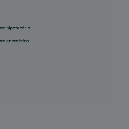
ora hipotecària
ora energètica