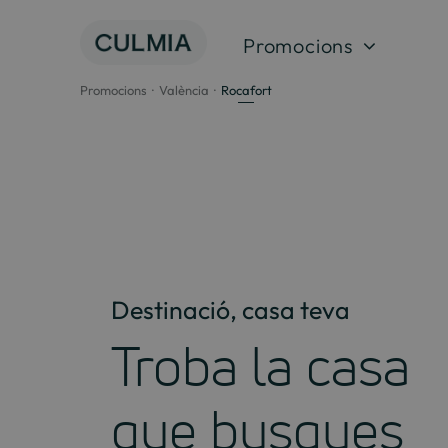
Salta
al
Promocions
contingut
Promocions
València
Rocafort
Destinació, casa teva
Troba la casa
que busques