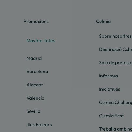
Promocions
Culmia
Sobre nosaltres
Mostrar totes
Destinació Cul
Madrid
Sala de premsa
Barcelona
Informes
Alacant
Iniciatives
València
Culmia Challen
Sevilla
Culmia Fest
Illes Balears
Treballa amb no