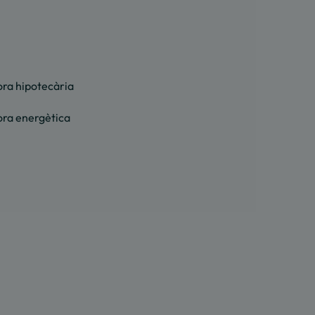
ora hipotecària
ora energètica