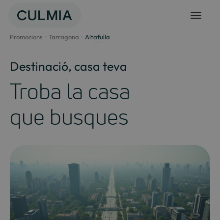
Salta
al
contingut
Promocions
Tarragona
Altafulla
Destinació, casa teva
Troba la casa
que busques