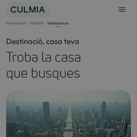
Salta
al
contingut
Promocions
Madrid
Valdecarros
Destinació, casa teva
Troba la casa
que busques