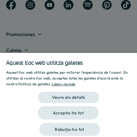
Promociones
Mostrar totes
Culmia
Madrid
Aquest lloc web utilitza galetes
Sobre nosaltres
Líneas de negocio
Aquest lloc web utilitza galetes per millorar l'experiència de l'usuari. En
Barcelona
Destinació Culmia
SPANISH
Habitatge compravenda
utilitzar el nostre lloc web, accepteu totes les galetes d’acord amb la
Recursos
nostra Política de galetes.
Llegir-ne més
Alacant
Sala de premsa
ENGLISH
Habitatge Assequible
Calculadora hipotecària
Veure els detalls
València
Informes
CATALAN
Habitatge Lloguer
Calculadora energètica
Què està buscant?
Sevilla
Iniciatives
Accepta-ho tot
Gestió de Sòl
Cerca
Avís legal
Política de privacitat
Política de Cookies
Guies
Illes Balears
Culmia Challenges
Altres línies de negoci
Rebutja-ho tot
2026 Culmia • Tots els drets reservats