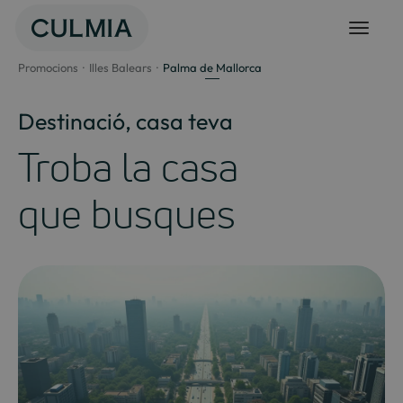
Salta
al
contingut
Promocions
Illes Balears
Palma de Mallorca
Destinació, casa teva
Troba la casa
que busques