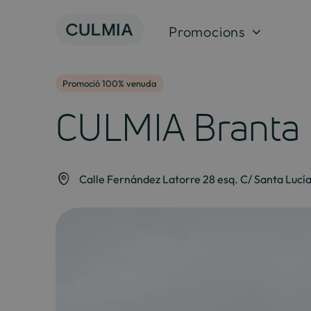
Salta
al
Promocions
contingut
Promoció 100% venuda
CULMIA Branta 
Calle Fernández Latorre 28 esq. C/ Santa Lucía