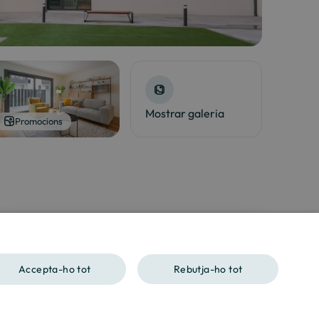
Mostrar galeria
Promocions
T'interessa?
Contacta'ns
Accepta-ho tot
Rebutja-ho tot
SPANISH
ENGLISH