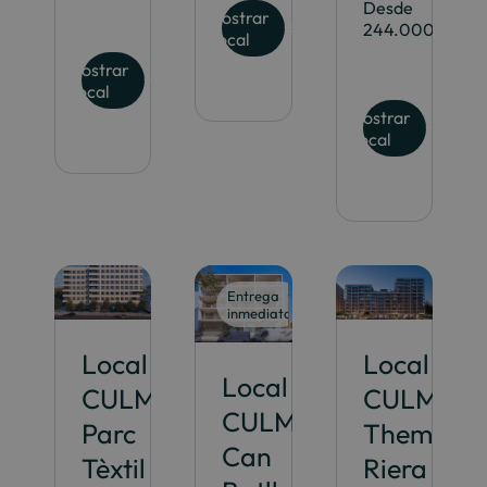
Desde
Mostrar
244.000€
Local
Mostrar
Local
Mostrar
Local
Entrega
inmediata
Local
Local
Local
CULMIA
CULMIA
CULMIA
Parc
Themis
Can
Tèxtil
Riera