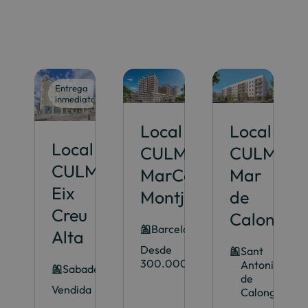
Entrega
inmediata
Local
Local
Local
CULMIA
CULMIA
CULMIA
MarCelOna
Mar
Eix
Montjuïc
de
Creu
Calonge
Barcelona
Alta
Desde
Sant
300.000€
Antoni
Sabadell
de
Vendida
Calonge