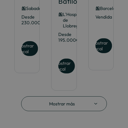
Batllori
Sabadell
Barcelona
L'Hospitalet
Desde
Vendida
de
230.000€
Llobregat
Desde
195.000€
Mostrar
Mostrar
Local
Local
Mostrar
Local
Mostrar más