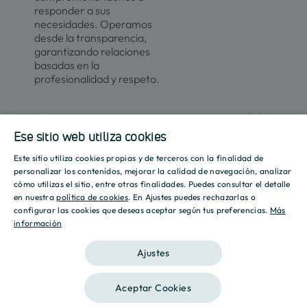
responder a sus
necesidades. Operamos
desde la transparencia,
garantizando relaciones
basadas en la
profesionalidad y respeto.
Contacto
Actualidad
Ese sitio web utiliza cookies
Este sitio utiliza cookies propias y de terceros con la finalidad de
SPANISH
Promociones
Culmia
Líneas
Actualidad
Recursos
personalizar los contenidos, mejorar la calidad de navegación, analizar
de
cómo utilizas el sitio, entre otras finalidades. Puedes consultar el detalle
Sobre
ENGLISH
negocio
en nuestra
política de cookies
. En Ajustes puedes rechazarlas o
Madrid
Tendencias
Guías
nosotros
configurar las cookies que deseas aceptar según tus preferencias.
Más
Vivienda
Destino
Calculador
información
CATALAN
Barcelona
Sostenibilidad
Compraventa
Culmia
Hipotecari
Vivienda
Sala
Calculador
Ajustes
Alicante
Innovación
Asequible
de
Energética
prensa
Vivienda
Valencia
Aceptar Cookies
Alquiler
Informes
Aviso legal
Política de privacidad
Política de Cookies
Gestión