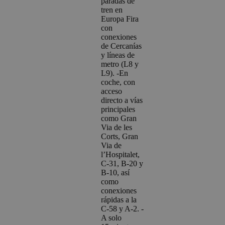
paradas de
tren en
Europa Fira
con
conexiones
de Cercanías
y líneas de
metro (L8 y
L9). -En
coche, con
acceso
directo a vías
principales
como Gran
Via de les
Corts, Gran
Via de
l’Hospitalet,
C‑31, B‑20 y
B‑10, así
como
conexiones
rápidas a la
C‑58 y A‑2. -
A solo