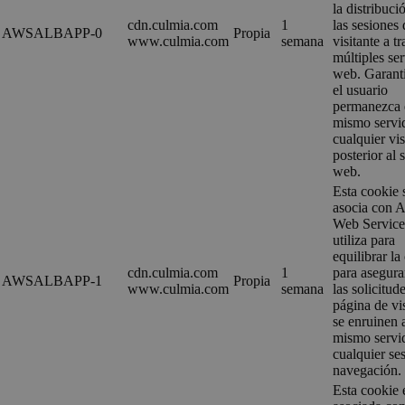
la distribuci
cdn.culmia.com
1
las sesiones 
AWSALBAPP-0
Propia
www.culmia.com
semana
visitante a t
múltiples se
web. Garant
el usuario
permanezca 
mismo servi
cualquier vis
posterior al s
web.
Esta cookie 
asocia con 
Web Service
utiliza para
equilibrar la
cdn.culmia.com
1
para asegura
AWSALBAPP-1
Propia
www.culmia.com
semana
las solicitud
página de vi
se enruinen 
mismo servi
cualquier se
navegación.
Esta cookie 