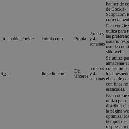
banner de c
de Cookie-
Script.com 
correctament
Esta cookie 
utiliza para 
2 meses
las preferenc
_tt_enable_cookie
.culmia.com
Propia
y 4
usuario resp
semanas
uso de cooki
sitio web.
Se utiliza pa
almacenar el
5 meses
consentimie
De
li_gc
.linkedin.com
y 4
los huéspede
terceros
semanas
el uso de co
con fines no
esenciales.
Esta cookie 
utiliza para
distribuir el 
la página we
optimizar lo
tiempos de
respuesta me