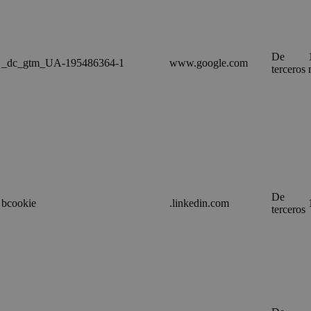
De
_dc_gtm_UA-195486364-1
www.google.com
terceros
De
bcookie
.linkedin.com
terceros