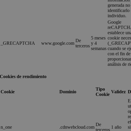
generada no
identificarl
individuo.
Google
reCAPTCH
establece un
5 meses
cookie neces
De
_GRECAPTCHA
www.google.com
y 4
(_GRECAP
terceros
semanas
cuando se ej
con el fin de
proporcionar
análisis de r
Cookies de rendimiento
Tipo
Cookie
Dominio
Validez
D
Cookie
E
u
o
r
e
De
n_one
.cdnwebcloud.com
1 año
s
terceros