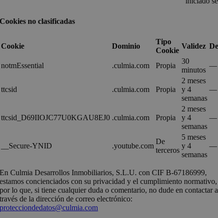
iniciado s
Cookies no clasificadas
Tipo
Cookie
Dominio
Validez
De
Cookie
30
notmEssential
.culmia.com
Propia
—
minutos
2 meses
ttcsid
.culmia.com
Propia
y 4
—
semanas
2 meses
ttcsid_D69IIOJC77U0KGAU8EJ0
.culmia.com
Propia
y 4
—
semanas
5 meses
De
__Secure-YNID
.youtube.com
y 4
—
terceros
semanas
En Culmia Desarrollos Inmobiliarios, S.L.U. con CIF B-67186999,
estamos concienciados con su privacidad y el cumplimiento normativo,
por lo que, si tiene cualquier duda o comentario, no dude en contactar 
través de la dirección de correo electrónico:
protecciondedatos@culmia.com