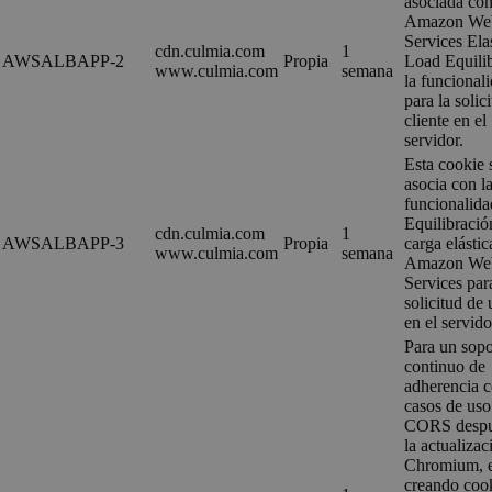
asociada co
Amazon We
Services Ela
cdn.culmia.com
1
AWSALBAPP-2
Propia
Load Equili
www.culmia.com
semana
la funcional
para la solic
cliente en el
servidor.
Esta cookie 
asocia con l
funcionalida
Equilibració
cdn.culmia.com
1
AWSALBAPP-3
Propia
carga elástic
www.culmia.com
semana
Amazon We
Services par
solicitud de 
en el servido
Para un sopo
continuo de
adherencia 
casos de uso
CORS despu
la actualizac
Chromium, 
creando coo