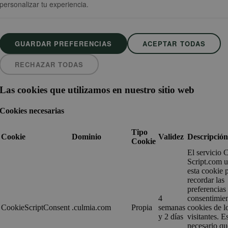
personalizar tu experiencia.
GUARDAR PREFERENCIAS
ACEPTAR TODAS
RECHAZAR TODAS
Las cookies que utilizamos en nuestro sitio web
Cookies necesarias
Tipo
Cookie
Dominio
Validez
Descripció
Cookie
El servicio 
Script.com ut
esta cookie 
recordar las
preferencias
4
consentimie
CookieScriptConsent
.culmia.com
Propia
semanas
cookies de l
y 2 días
visitantes. E
necesario qu