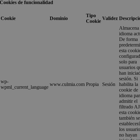
Cookies de funcionalidad
Tipo
Cookie
Dominio
Validez
Descripci
Cookie
Almacena 
idioma act
De forma
predeterm
esta cooki
configura
solo para
usuarios q
han inicia
sesión. Si
wp-
www.culmia.com
Propia
Sesión
habilita la
wpml_current_language
cookie de
idioma pa
admitir el
filtrado 
esta cooki
también s
establecer
los usuari
no hayan