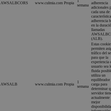
1
AWSALBCORS
www.culmia.com
Propia
adherencia
semana
adicionales 
cada una de 
característic
adherencia 
en la duraci
llamadas
AWSALBC
(ALB).
Estas cookie
permiten asi
tráfico del s
para que la
experiencia 
usuario sea 
fluida posibl
utiliza un
equilibrador
1
AWSALB
www.culmia.com
Propia
carga para
semana
determinar 
servidor tien
actualmente 
mejor
disponibilid
información