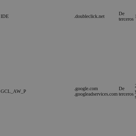
De
IDE
.doubleclick.net
terceros
.google.com
De
GCL_AW_P
.googleadservices.com
terceros