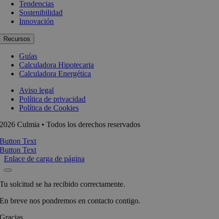
Tendencias
Sostenibilidad
Innovación
Recursos
Guías
Calculadora Hipotecaria
Calculadora Energética
Aviso legal
Política de privacidad
Política de Cookies
2026 Culmia • Todos los derechos reservados
Button Text
Button Text
Enlace de carga de página
Tu solcitud se ha recibido correctamente.
En breve nos pondremos en contacto contigo.
Gracias.