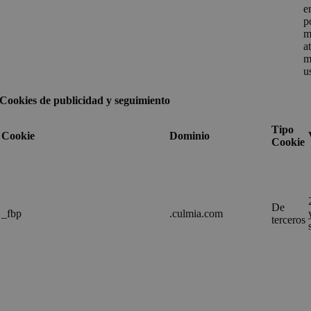
e
p
m
a
m
u
Cookies de publicidad y seguimiento
Tipo
Cookie
Dominio
Cookie
De
_fbp
.culmia.com
terceros