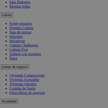
Islas Baleares
Mostrar todas
Culmia
Sobre nosotros
Destino Culmia
Sala de prensa
Informes
Iniciativas
Culmia Challenges
Culmia Fest
Trabaja con nosotros
Ética
Líneas de negocio
Vivienda Compraventa
Vivienda Asequible
Vivienda Alquiler
Gestión de Suelo
Otras líneas de negocio
Actualidad