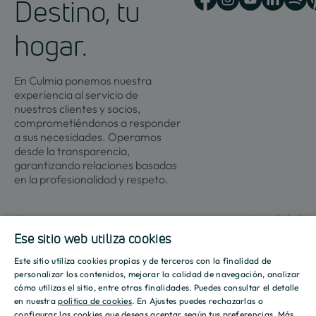
Destino, tu
hogar.
En Culmia ponemos nuestra
experiencia al servicio de
nuestros clientes y socios,
comprometiéndonos a responder
a sus necesidades. Operamos
desde la transparencia,
garantizando relaciones basadas
en la profesionalidad y respeto.
Contacto
Actualidad
Ese sitio web utiliza cookies
Este sitio utiliza cookies propias y de terceros con la finalidad de
Promociones
Culmia
Líneas
Actualidad
Recursos
SPANISH
personalizar los contenidos, mejorar la calidad de navegación, analizar
de
cómo utilizas el sitio, entre otras finalidades. Puedes consultar el detalle
Sobre
negocio
ENGLISH
en nuestra
política de cookies
. En Ajustes puedes rechazarlas o
Madrid
Tendencias
Guías
nosotros
configurar las cookies que deseas aceptar según tus preferencias.
Más