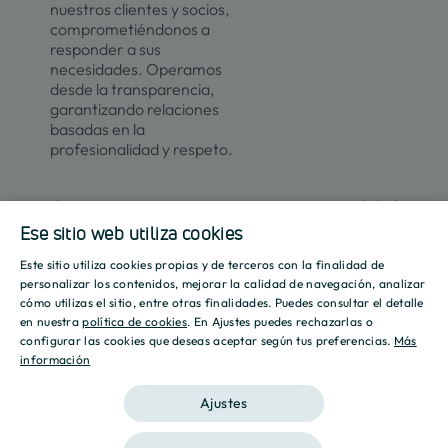
nuestros clientes y socios,
comprometiéndonos a
responder a sus
necesidades. Operamos
desde la transparencia,
garantizando relaciones
basadas en la
profesionalidad y respeto.
Contacto
Actualidad
Ese sitio web utiliza cookies
Este sitio utiliza cookies propias y de terceros con la finalidad de
SPANISH
Promociones
Culmia
Líneas
Actualidad
Recursos
personalizar los contenidos, mejorar la calidad de navegación, analizar
de
cómo utilizas el sitio, entre otras finalidades. Puedes consultar el detalle
Sobre
ENGLISH
negocio
en nuestra
política de cookies
. En Ajustes puedes rechazarlas o
Madrid
Tendencias
Guías
nosotros
configurar las cookies que deseas aceptar según tus preferencias.
Más
Vivienda
Destino
Calculador
información
CATALAN
Barcelona
Sostenibilidad
Compraventa
Culmia
Hipotecari
Vivienda
Sala
Calculador
Ajustes
Alicante
Innovación
Asequible
de
Energética
prensa
Vivienda