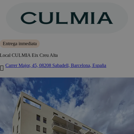
Saltar
al
contenido
Entrega inmediata
Local CULMIA Eix Creu Alta
Carrer Major, 45, 08208 Sabadell, Barcelona, España