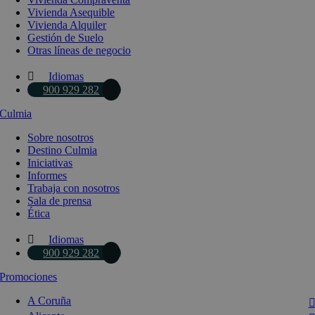
Vivienda Asequible
Vivienda Alquiler
Gestión de Suelo
Otras líneas de negocio
Idiomas
900 929 282
Culmia
Sobre nosotros
Destino Culmia
Iniciativas
Informes
Trabaja con nosotros
Sala de prensa
Ética
Idiomas
900 929 282
Promociones
A Coruña