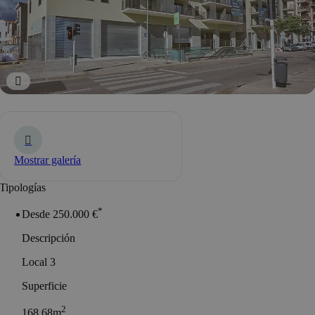
Mostrar galería
Tipologías
*
Desde 250.000 €
Descripción
Local 3
Superficie
2
168.68m