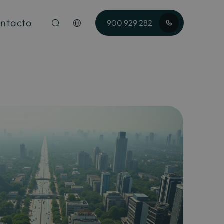
ntacto
900 929 282