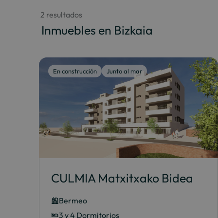
 2 resultados
 Inmuebles en Bizkaia
En construcción
Junto al mar
CULMIA Matxitxako Bidea
Bermeo
3 y 4 Dormitorios