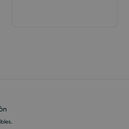
ión
bles.