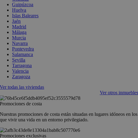
Guipúzcoa
Huelva
Islas Baleares
Jaén
Madrid
Málaga
Murcia
Navarra
Pontevedra
Salamanca
Sevilla
Tarragona
Valencia
Zaragoza
Ver todas las viviendas
Ver otros inmueble
Promociones de costa
Nuestras promociones de costa están situadas en lugares idóneos en los
que vivir una vida en un entorno privilegiado.
Promociones exclusivas