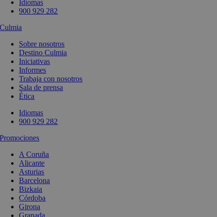
Idiomas
900 929 282
Culmia
Sobre nosotros
Destino Culmia
Iniciativas
Informes
Trabaja con nosotros
Sala de prensa
Ética
Idiomas
900 929 282
Promociones
A Coruña
Alicante
Asturias
Barcelona
Bizkaia
Córdoba
Girona
Granada