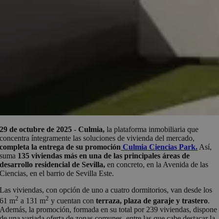
29
de octubre
de 2025
-
Culmia,
la plataforma inmobiliaria que
concentra íntegramente las soluciones de vivienda del mercado,
completa la entrega de su promoción
Culmia Ciencias Park.
Así,
suma
135 viviendas más en una de las principales áreas de
desarrollo residencial de Sevilla,
en concreto, en la Avenida de las
Ciencias, en el barrio de Sevilla Este.
Las viviendas, con opción de uno a cuatro dormitorios, van desde los
2
2
61 m
a 131 m
y cuentan con
terraza, plaza de garaje y trastero
.
Además, la promoción, formada en su total por 239 viviendas, dispone
de una variada oferta de zonas comunes, entre las que cabe destacar la