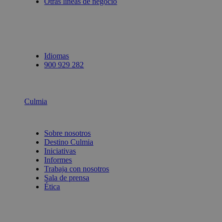
Otras líneas de negocio
Idiomas
900 929 282
Culmia
Sobre nosotros
Destino Culmia
Iniciativas
Informes
Trabaja con nosotros
Sala de prensa
Ética