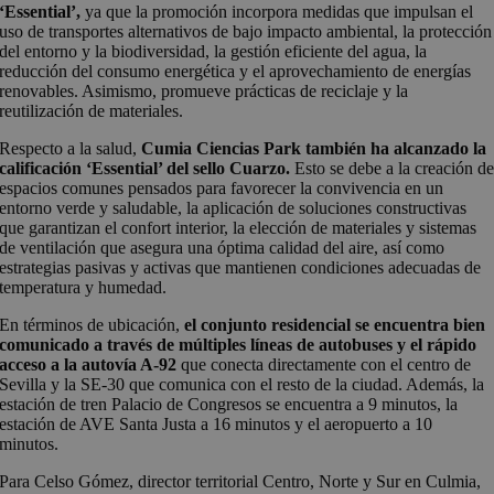
‘Essential’,
ya que la promoción incorpora medidas que impulsan el
uso de transportes alternativos de bajo impacto ambiental, la protección
del entorno y la biodiversidad, la gestión eficiente del agua, la
reducción del consumo energética y el aprovechamiento de energías
renovables. Asimismo, promueve prácticas de reciclaje y la
reutilización de materiales.
Respecto a la salud,
Cumia Ciencias Park también ha alcanzado la
calificación ‘Essential’ del sello Cuarzo.
Esto se debe a la creación d
espacios comunes pensados para favorecer la convivencia en un
entorno verde y saludable, la aplicación de soluciones constructivas
que garantizan el confort interior, la elección de materiales y sistemas
de ventilación que asegura una óptima calidad del aire, así como
estrategias pasivas y activas que mantienen condiciones adecuadas de
temperatura y humedad.
En términos de ubicación,
el conjunto residencial se encuentra bien
comunicado a través de múltiples líneas de autobuses y el rápido
acceso a la autovía A-92
que conecta directamente con el centro de
Sevilla y la SE-30 que comunica con el resto de la ciudad. Además, la
estación de tren Palacio de Congresos se encuentra a 9 minutos, la
estación de AVE Santa Justa a 16 minutos y el aeropuerto a 10
minutos.
Para Celso Gómez, director territorial Centro, Norte y Sur en Culmia,