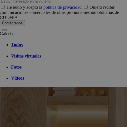
He leído y acepto la
política de privacidad
Quiero recibir
comunicaciones comerciales de otras promociones inmobiliarias de
CULMIA
Galeria
Todos
Visitas virtuales
Fotos
Vídeos