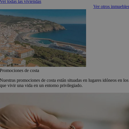
Ver todas las viviendas
Ver otros inmueble
Promociones de costa
Nuestras promociones de costa están situadas en lugares idóneos en los
que vivir una vida en un entorno privilegiado.