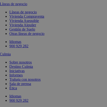
Líneas de negocio
Líneas de negocio
Vivienda Compraventa
Vivienda Asequible
Vivienda Alquiler
Gestión de Suelo
Otras líneas de negocio
Idiomas
900 929 282
Culmia
Sobre nosotros
Destino Culmia
Iniciativas
Informes
Trabaja con nosotros
Sala de prensa
Ética
Idiomas
900 929 282