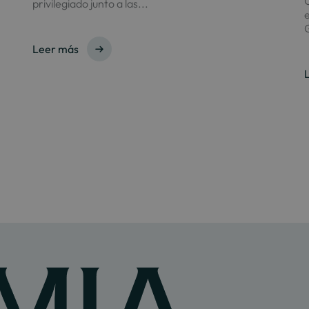
C
privilegiado junto a las...
e
G
Leer más