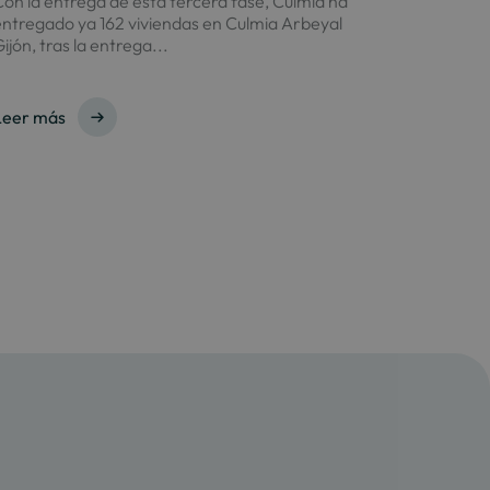
on la entrega de esta tercera fase, Culmia ha
ntregado ya 162 viviendas en Culmia Arbeyal
ijón, tras la entrega...
Leer más