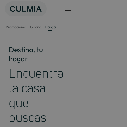
Saltar
al
contenido
Promociones
Girona
Llançà
Destino, tu
hogar
Encuentra
la casa
que
buscas