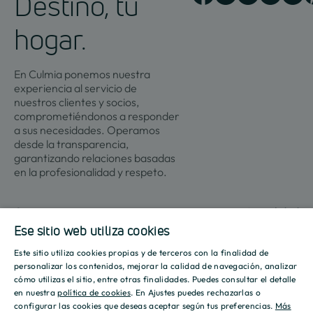
Destino, tu
hogar.
En Culmia ponemos nuestra
experiencia al servicio de
nuestros clientes y socios,
comprometiéndonos a responder
a sus necesidades. Operamos
desde la transparencia,
garantizando relaciones basadas
en la profesionalidad y respeto.
Contacto
Actualidad
Ese sitio web utiliza cookies
Este sitio utiliza cookies propias y de terceros con la finalidad de
SPANISH
Promociones
Culmia
Líneas
Actualidad
Recursos
personalizar los contenidos, mejorar la calidad de navegación, analizar
de
cómo utilizas el sitio, entre otras finalidades. Puedes consultar el detalle
Sobre
ENGLISH
negocio
en nuestra
política de cookies
. En Ajustes puedes rechazarlas o
Madrid
Tendencias
Guías
nosotros
configurar las cookies que deseas aceptar según tus preferencias.
Más