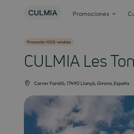
Saltar
al
Promociones
C
contenido
Promoción 100% vendida
CULMIA Les Ton
Carrer Faralló, 17490 Llançà, Girona, España