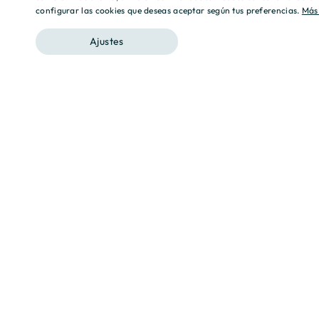
configurar las cookies que deseas aceptar según tus preferencias.
Más
Ajustes
Destino, tu hogar.
En Culmia ponemos nuestra experiencia al servicio de
comprometiéndonos a responder a sus necesidades.
garantizando relaciones basadas en la profesionalid
Contacto
Actualidad