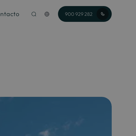
ntacto
900 929 282