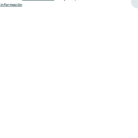
 información
 nuestros clientes y socios,
 Operamos desde la transparencia,
ad y respeto.