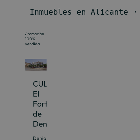
 Inmuebles en Alicante ·
Promoción
100%
vendida
CULMIA
El
Fortí
de
Denia
Denia