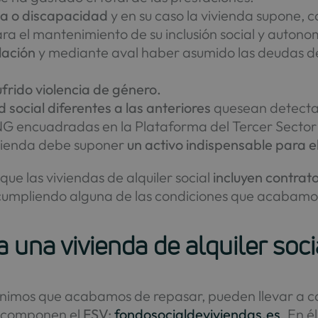
ia o discapacidad
y en su caso la vivienda supone, c
ra el mantenimiento de su inclusión social y autono
ilación
y mediante aval haber asumido las deudas de s
frido violencia de género.
 social diferentes a las anteriores
quesean detectad
s ONG encuadradas en la Plataforma del Tercer Secto
vivienda debe suponer
un activo indispensable para e
ue las viviendas de alquiler social
incluyen contrat
ue cumpliendo alguna de las condiciones que acabamo
a una vivienda de alquiler soci
ínimos que acabamos de repasar, pueden llevar a cab
ue componen el
FSV:
fondosocialdeviviendas.es
. En é