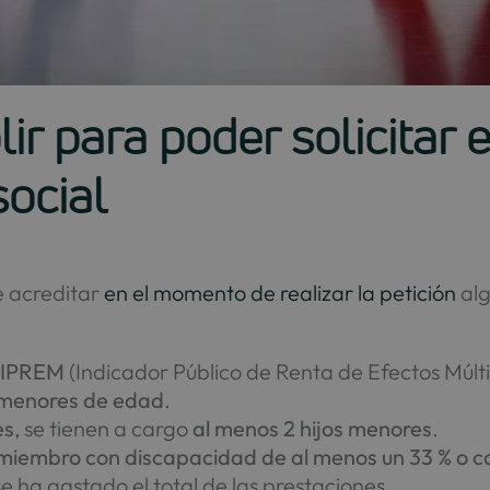
ir para poder solicitar 
social
e acreditar
en el momento de realizar la petición
alg
l IPREM
(Indicador Público de Renta de Efectos Múlti
s menores de edad
.
es
, se tienen a cargo
al menos 2 hijos menores
.
miembro con discapacidad de al menos un 33 % o c
se ha gastado el total de las prestaciones.