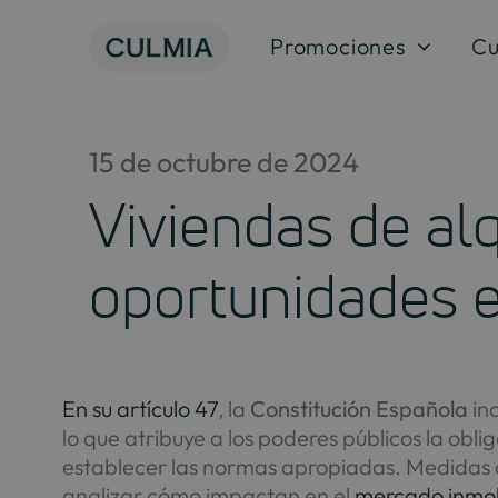
Saltar
al
Promociones
Cu
contenido
15 de octubre de 2024
Viviendas de alq
oportunidades e
En su artículo 47
, la
Constitución Española
ind
lo que atribuye a los poderes públicos la ob
establecer las normas apropiadas. Medidas 
analizar cómo impactan en el
mercado inmob