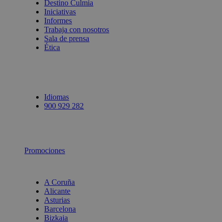
Destino Culmia
Iniciativas
Informes
Trabaja con nosotros
Sala de prensa
Ética
Idiomas
900 929 282
Promociones
A Coruña
Alicante
Asturias
Barcelona
Bizkaia