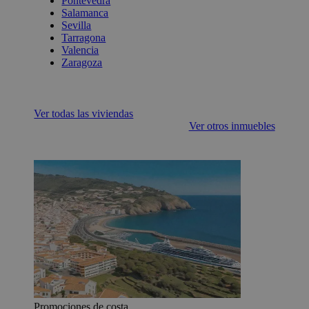
Pontevedra
Salamanca
Sevilla
Tarragona
Valencia
Zaragoza
Ver todas las viviendas
Ver otros inmuebles
Promociones de costa