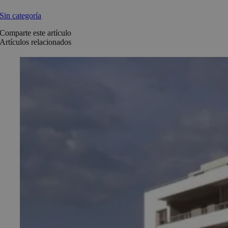
Sin categoría
Comparte este artículo
Artículos relacionados