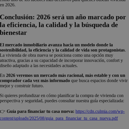
en 2026.
Conclusión: 2026 será un año marcado por
la eficiencia, la calidad y la búsqueda de
bienestar
El mercado inmobiliario avanza hacia un modelo donde la
sostenibilidad, la eficiencia y la calidad de vida son protagonistas
.
La vivienda de obra nueva se posiciona como una opción muy
atractiva, gracias a su capacidad de incorporar innovación, confort y
diseño adaptado a las necesidades actuales.
En
2026 veremos un mercado más racional, más estable y con un
comprador cada vez más informado
que busca espacios donde vivir
mejor y construir futuro.
Si quieres profundizar en cómo planificar la compra de vivienda con
perspectiva y seguridad, puedes consultar nuestra guía especializada:
👉
Guía para financiar tu casa nueva:
https://cdn.culmia.com/wp-
content/uploads/2025/08/guia_para_financiar_tu_casa_nueva.pdf