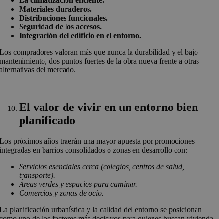
La climatización eficiente.
Materiales duraderos.
Distribuciones funcionales.
Seguridad de los accesos.
Integración del edificio en el entorno.
Los compradores valoran más que nunca la durabilidad y el bajo
mantenimiento, dos puntos fuertes de la obra nueva frente a otras
alternativas del mercado.
El valor de vivir en un entorno bien
planificado
Los próximos años traerán una mayor apuesta por promociones
integradas en barrios consolidados o zonas en desarrollo con:
Servicios esenciales cerca (colegios, centros de salud,
transporte).
Áreas verdes y espacios para caminar.
Comercios y zonas de ocio.
La planificación urbanística y la calidad del entorno se posicionan
como uno de los factores más decisivos para quienes buscan vivienda