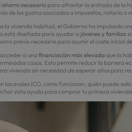
l
ahorro necesario
para afrontar la entrada de la 
ás de los gastos asociados a impuestos, notaría o re
o a la vivienda habitual, el Gobierno ha impulsado un
da está diseñada para ayudar a
jóvenes y familias
so
horro previo necesario para asumir el coste inicial d
e acceder a una
financiación más elevada
que la hab
erminados casos. Esto permite reducir la barrera eco
a vivienda sin necesidad de esperar años para reuni
n los avales ICO, cómo funcionan, quién puede solicit
char esta ayuda para comprar tu primera vivienda