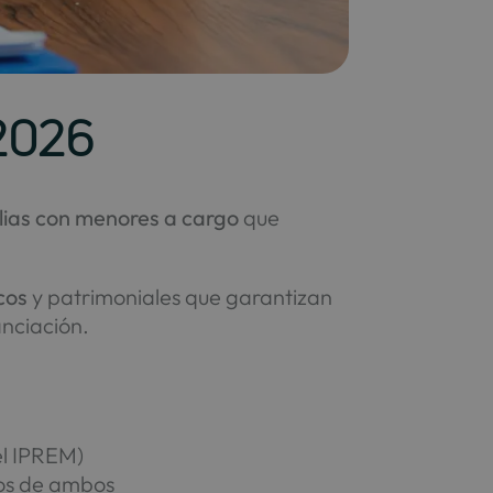
 2026
lias con menores a cargo
que
cos
y patrimoniales que garantizan
anciación.
el IPREM)
sos de ambos