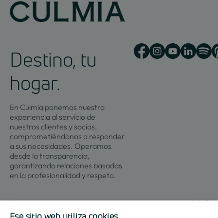
Destino, tu
hogar.
En Culmia ponemos nuestra
experiencia al servicio de
nuestros clientes y socios,
comprometiéndonos a responder
a sus necesidades. Operamos
desde la transparencia,
garantizando relaciones basadas
en la profesionalidad y respeto.
Contacto
Actualidad
Ese sitio web utiliza cookies