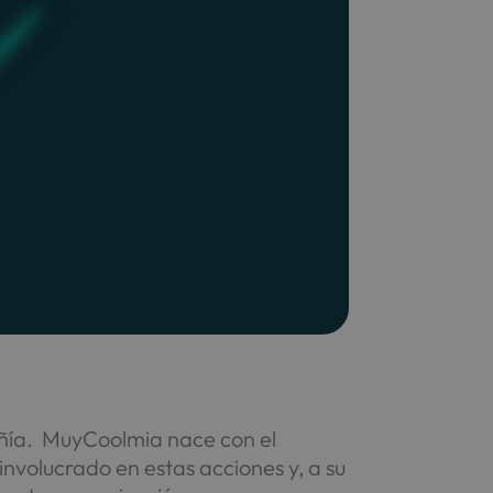
pañía. MuyCoolmia nace con el
involucrado en estas acciones y, a su