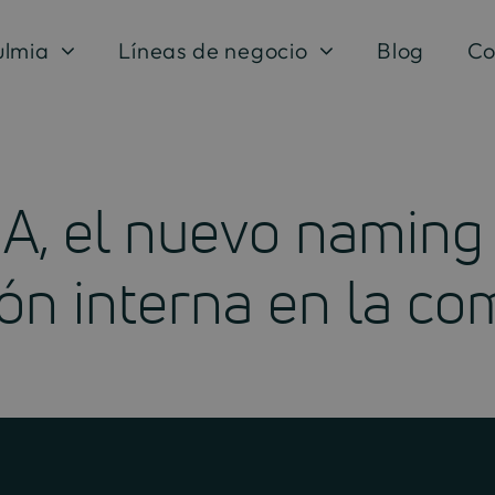
ulmia
Líneas de negocio
Blog
Co
, el nuevo naming q
ón interna en la co