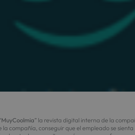
“
MuyCoolmia
” la revista digital interna de la com
de la compañía, conseguir que el empleado se sienta 