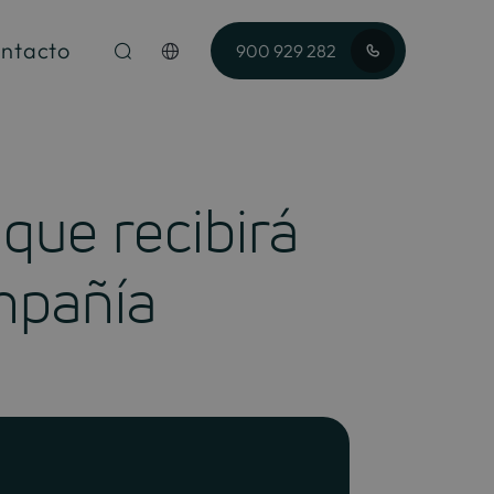
ntacto
900 929 282
ue recibirá
mpañía