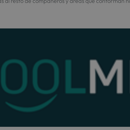
ás al resto de compañeros y áreas que conforman n