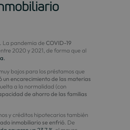
nmobiliario
. La pandemia de
COVID-19
ntre 2020 y 2021, de forma que al
da
.
 muy bajos para los préstamos que
ió un encarecimiento de las materias
vuelta a la normalidad (con
 capacidad de ahorro de las familias
tamos y créditos hipotecarios también
ado inmobiliario se enfrió
. De
nda cayeron un 23,7 %
, el mayor