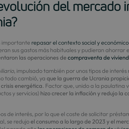
 evolución del mercado i
ia?
es importante
repasar el contexto social y económico
ran sus gastos más habituales y pudieran ahorrar e
entaron las operaciones de
compraventa de vivien
liario
, impulsado también por unos tipos de interés
año todo cambió, ya
que la guerra de Ucrania propic
risis energética
. Factor que, unido a la paulatina 
tos y servicios)
hizo crecer la inflación y redujo la
pos de interés, por lo que el coste de solicitar prés
al, se redujo
el consumo a lo largo de 2023 y el merc
 del pasado año
las operaciones de compra de vivie