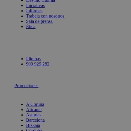
Destino Culmia
Iniciativas
Informes
Trabaja con nosotros
Sala de prensa
Ética
Idiomas
900 929 282
Promociones
A Coruña
Alicante
Asturias
Barcelona
Bizkaia
Córdoba