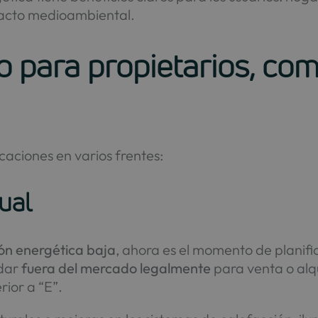
acto medioambiental.
to para propietarios, co
caciones en varios frentes:
ual
ión energética baja
, ahora es el momento de planifi
edar
fuera del mercado legalmente
para venta o alq
rior a “E”.