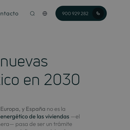
ntacto
900 929 282
: nuevas
tico en 2030
a Europa, y España
no es la
 energético de las viviendas
—el
era— pasa de ser un trámite