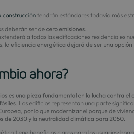
a construcción
tendrán estándares todavía más estr
icos deberán ser de
cero emisiones
.
 extenderá a todas las edificaciones residenciales n
s, la
eficiencia energética dejará de ser una opción
ambio ahora?
icios es una pieza fundamental en la lucha contra el 
ósiles
. Los edificios representan una parte signific
Europea, por lo que modernizar el parque de vivienda
os de 2030 y la neutralidad climática para 2050.
tica tiene beneficios claros para los usuarios: hog