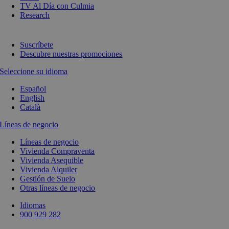
TV Al Día con Culmia
Research
Suscríbete
Descubre nuestras promociones
Seleccione su idioma
Español
English
Català
Líneas de negocio
Líneas de negocio
Vivienda Compraventa
Vivienda Asequible
Vivienda Alquiler
Gestión de Suelo
Otras líneas de negocio
Idiomas
900 929 282