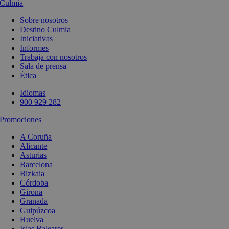
Culmia
Sobre nosotros
Destino Culmia
Iniciativas
Informes
Trabaja con nosotros
Sala de prensa
Ética
Idiomas
900 929 282
Promociones
A Coruña
Alicante
Asturias
Barcelona
Bizkaia
Córdoba
Girona
Granada
Guipúzcoa
Huelva
Islas Baleares