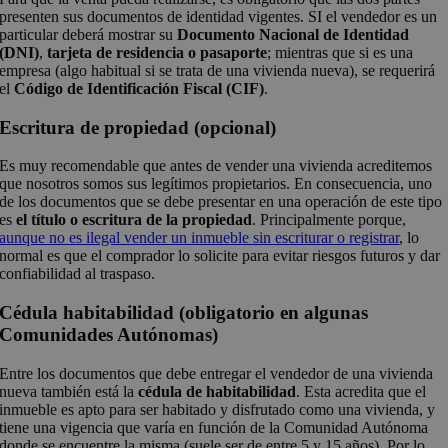
presenten sus documentos de identidad vigentes. SI el vendedor es un
particular deberá mostrar su
Documento Nacional de Identidad
(DNI)
,
tarjeta de residencia o pasaporte
; mientras que si es una
empresa (algo habitual si se trata de una vivienda nueva), se requerirá
el
Código de Identificación Fiscal (CIF)
.
Escritura de propiedad (opcional)
Es muy recomendable que antes de vender una vivienda acreditemos
que nosotros somos sus legítimos propietarios. En consecuencia, uno
de los documentos que se debe presentar en una operación de este tipo
es
el título o escritura de la propiedad
. Principalmente porque,
aunque no es ilegal vender un inmueble sin escriturar o registrar
, lo
normal es que el comprador lo solicite para evitar riesgos futuros y dar
confiabilidad al traspaso.
Cédula habitabilidad (obligatorio en algunas
Comunidades Autónomas)
Entre los documentos que debe entregar el vendedor de una vivienda
nueva también está la
cédula de habitabilidad
. Esta acredita que el
inmueble es apto para ser habitado y disfrutado como una vivienda, y
tiene una vigencia que varía en función de la Comunidad Autónoma
donde se encuentre la misma (suele ser de entre 5 y 15 años). Por lo