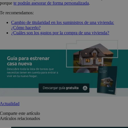
porque
te podrán asesorar de forma personalizada
.
Te recomendamos:
Cambio de titularidad en los suministros de una vivienda:
¿Cómo hacerlo?
¿Cuáles son los gastos por la compra de una vivienda?
Actualidad
Comparte este artículo
Artículos relacionados