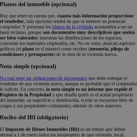
Planos del inmueble (opcional)
Hay que tener en cuenta que,
cuanta más información proporcione
el vendedor
, más opciones tendrá de que se interese un potencial
comprador. Y presentar los
planos de la vivienda
acostumbra a ser un
buen reclamo, porque
son documentos muy descriptivos que suelen
ser bien valorados
: muestran las distribuciones de los espacios,
concretan los materiales empleados, etc. No en vano, abarcan aspectos
gráficos (el
plano
en sí mismo) como escritos (
memoria, pliego de
condiciones y presupuesto
) de la obra de la vivienda nueva.
Nota simple (opcional)
No está entre las obligaciones de documentos
que debe entregar el
vendedor de una vivienda nueva, aunque es probable que el comprado
lo solicite. En concreto,
la nota simple es un informe que expide el
Registro de la Propiedad
y que detalla quién es el actual propietario
del inmueble, su superficie y distribución, si este se encuentra libre de
cargas y sus propiedades colindantes, además de otros aspectos.
Recibo del IBI (obligatorio)
El
Impuesto de Bienes Inmuebles (IBI)
es un tributo que deben
abonar a 1 de enero todos los propietarios de una vivienda, local,