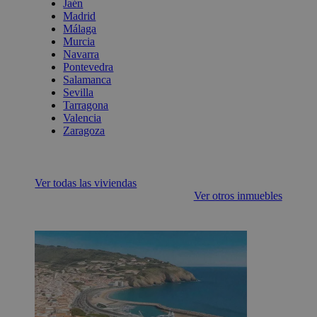
Jaén
Madrid
Málaga
Murcia
Navarra
Pontevedra
Salamanca
Sevilla
Tarragona
Valencia
Zaragoza
Ver todas las viviendas
Ver otros inmuebles