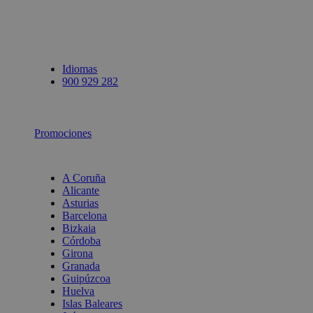
Idiomas
900 929 282
Promociones
A Coruña
Alicante
Asturias
Barcelona
Bizkaia
Córdoba
Girona
Granada
Guipúzcoa
Huelva
Islas Baleares