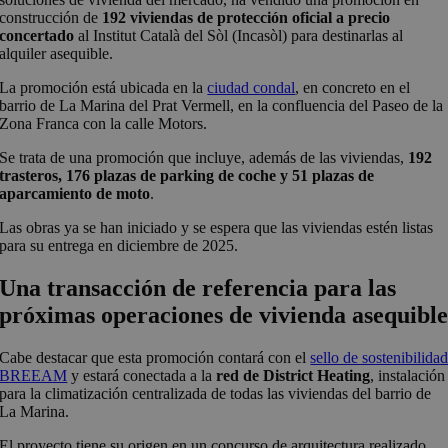
construcción de
192 viviendas de protección oficial a precio
concertado
al Institut Català del Sòl (Incasòl) para destinarlas al
alquiler asequible.
La promoción está ubicada en la
ciudad condal
, en concreto en el
barrio de La Marina del Prat Vermell, en la confluencia del Paseo de la
Zona Franca con la calle Motors.
Se trata de una promoción que incluye, además de las viviendas,
192
trasteros, 176 plazas de parking de coche y 51 plazas de
aparcamiento de moto
.
Las obras ya se han iniciado y se espera que las viviendas estén listas
para su entrega en diciembre de 2025.
Una transacción de referencia para las
próximas operaciones de vivienda asequibl
Cabe destacar que esta promoción contará con el
sello de sostenibilida
BREEAM
y estará conectada a la
red de District Heating
, instalación
para la climatización centralizada de todas las viviendas del barrio de
La Marina.
El proyecto tiene su origen en un concurso de arquitectura realizado