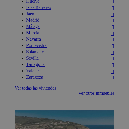
Huelva
Islas Baleares
Jaén
Madrid
Málaga
Murcia
Navarra
Pontevedra
Salamanca
Sevilla
Tarragona
Valencia
Zaragoza
Ver todas las viviendas
Ver otros inmuebles