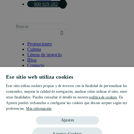
900 929 282
Busca:
Promociones
Culmia
Líneas de negocio
Blog
Contacto
Ese sitio web utiliza cookies
Idiomas
Este sitio utiliza cookies propias y de terceros con la finalidad de personalizar los
900 929 282
SPANISH
contenidos, mejorar la calidad de navegación, analizar cómo utilizas el sitio, entre
otras finalidades. Puedes consultar el detalle en nuestra
política de cookies
. En
ENGLISH
Ajustes puedes rechazarlas o configurar las cookies que deseas aceptar según tus
preferencias.
Más información
CATALAN
Queremos ayudarte
Ajustes
Actualidad
Actualidad
Actualidad
,
,
CULMIA
CULMIA
Nombre
Aceptar Cookies