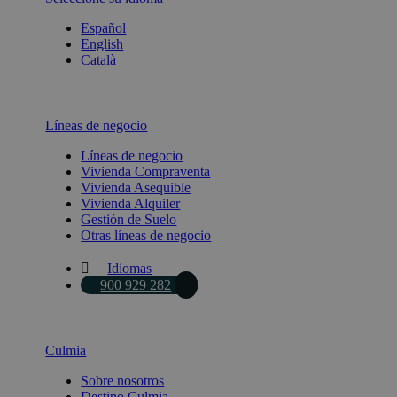
Español
English
Català
Líneas de negocio
Líneas de negocio
Vivienda Compraventa
Vivienda Asequible
Vivienda Alquiler
Gestión de Suelo
Otras líneas de negocio
Idiomas
900 929 282
Culmia
Sobre nosotros
Destino Culmia