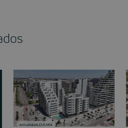
nados
Actualidad
,
CULMIA