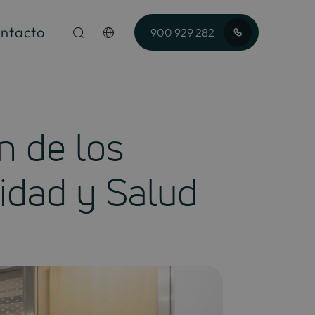
ntacto
900 929 282
n de los
idad y Salud