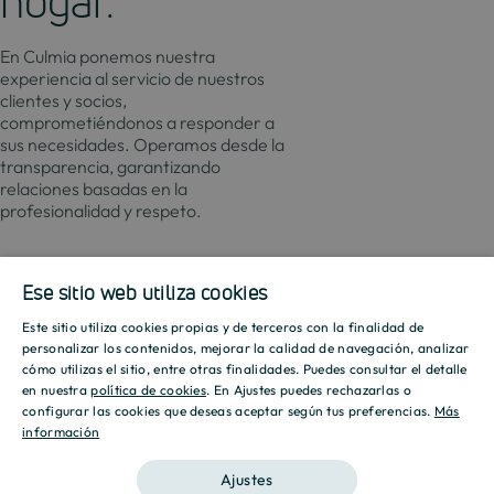
hogar.
En Culmia ponemos nuestra
experiencia al servicio de nuestros
clientes y socios,
comprometiéndonos a responder a
sus necesidades. Operamos desde la
transparencia, garantizando
relaciones basadas en la
profesionalidad y respeto.
Contacto
Actualida
Ese sitio web utiliza cookies
Este sitio utiliza cookies propias y de terceros con la finalidad de
SPANISH
personalizar los contenidos, mejorar la calidad de navegación, analizar
Promociones
Culmia
Líneas
Actualidad
Recursos
cómo utilizas el sitio, entre otras finalidades. Puedes consultar el detalle
de
ENGLISH
en nuestra
política de cookies
. En Ajustes puedes rechazarlas o
Sobre
negocio
Madrid
Tendencias
Guías
configurar las cookies que deseas aceptar según tus preferencias.
Más
nosotros
información
CATALAN
Vivienda
Destino
Calcul
Barcelona
Sostenibilidad
Compraventa
Culmia
Hipote
Ajustes
Vivienda
Sala
Calcul