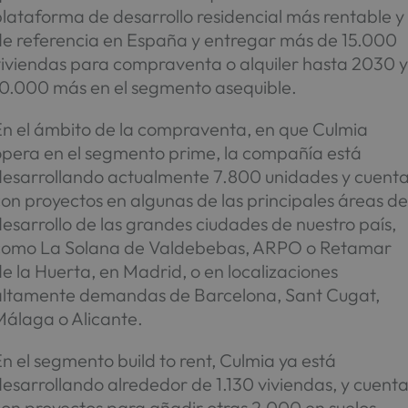
lataforma de desarrollo residencial más rentable y
de referencia en España y entregar más de 15.000
viviendas para compraventa o alquiler hasta 2030 
10.000 más en el segmento asequible.
En el ámbito de la compraventa, en que Culmia
opera en el segmento prime, la compañía está
desarrollando actualmente 7.800 unidades y cuent
on proyectos en algunas de las principales áreas d
esarrollo de las grandes ciudades de nuestro país,
como La Solana de Valdebebas, ARPO o Retamar
e la Huerta, en Madrid, o en localizaciones
altamente demandas de Barcelona, Sant Cugat,
Málaga o Alicante.
n el segmento build to rent, Culmia ya está
esarrollando alrededor de 1.130 viviendas, y cuent
con proyectos para añadir otras 2.000 en suelos