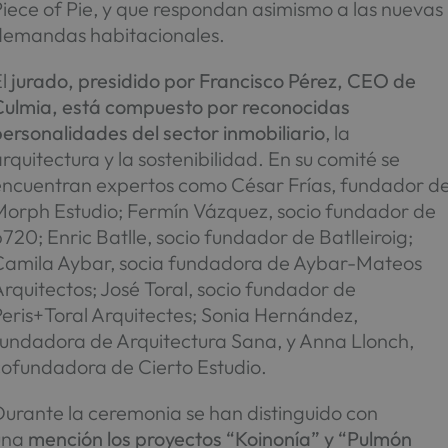
iece of Pie, y que respondan asimismo a las nuevas
demandas habitacionales.
l
jurado, presidido por Francisco Pérez, CEO de
Culmia, está compuesto por reconocidas
ersonalidades del sector inmobiliario
, la
rquitectura y la sostenibilidad. En su comité se
encuentran expertos como César Frías, fundador d
Morph Estudio; Fermín Vázquez, socio fundador de
720; Enric Batlle, socio fundador de Batlleiroig;
Camila Aybar, socia fundadora de Aybar-Mateos
rquitectos; José Toral, socio fundador de
eris+Toral Arquitectes; Sonia Hernández,
fundadora de Arquitectura Sana, y Anna Llonch,
cofundadora de Cierto Estudio.
Durante la ceremonia se han distinguido con
una
mención los proyectos “Koinonía” y “Pulmón