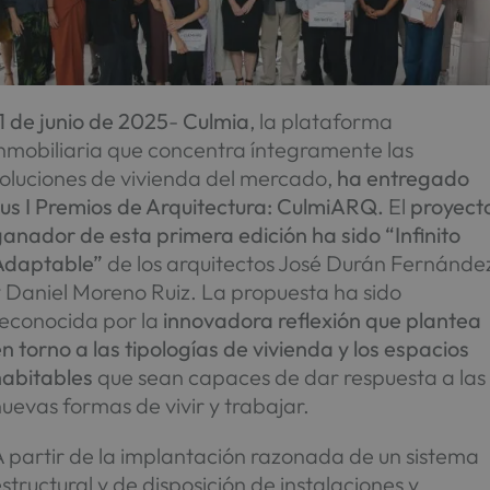
1 de junio de 2025
-
Culmia
, la plataforma
inmobiliaria que concentra íntegramente las
soluciones de vivienda del mercado,
ha entregado
sus I Premios de Arquitectura: CulmiARQ.
El
proyect
anador de esta primera edición ha sido “Infinito
Adaptable”
de los arquitectos José Durán Fernánde
 Daniel Moreno Ruiz. La propuesta ha sido
reconocida por la
innovadora reflexión que plantea
n torno a las tipologías de vivienda y los espacios
habitables
que sean capaces de dar respuesta a las
uevas formas de vivir y trabajar.
 partir de la implantación razonada de un sistema
structural y de disposición de instalaciones y