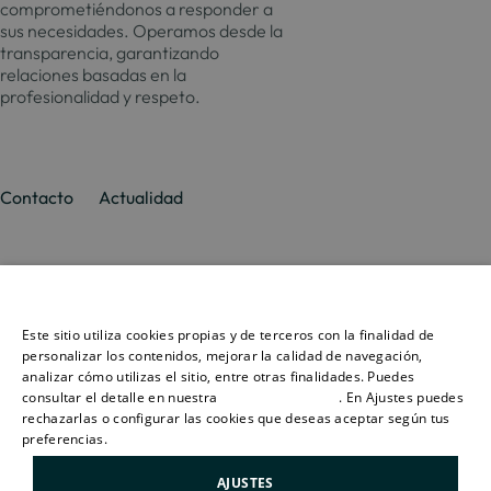
comprometiéndonos a responder a
sus necesidades. Operamos desde la
transparencia, garantizando
relaciones basadas en la
profesionalidad y respeto.
Contacto
Actualidad
Promociones
Culmia
Líneas
Actualidad
Recursos
Ese sitio web utiliza cookies
de
Sobre
negocio
Este sitio utiliza cookies propias y de terceros con la finalidad de
Madrid
Tendencias
Guías
nosotros
SPANISH
personalizar los contenidos, mejorar la calidad de navegación,
Vivienda
Destino
Calcul
analizar cómo utilizas el sitio, entre otras finalidades. Puedes
Barcelona
Sostenibilidad
Compraventa
Culmia
Hipote
consultar el detalle en nuestra
política de cookies
. En Ajustes puedes
ENGLISH
Vivienda
Sala
Calcul
rechazarlas o configurar las cookies que deseas aceptar según tus
Alicante
Innovación
Asequible
de
Energé
preferencias.
Más información
CATALAN
prensa
Vivienda
Valencia
Alquiler
AJUSTES