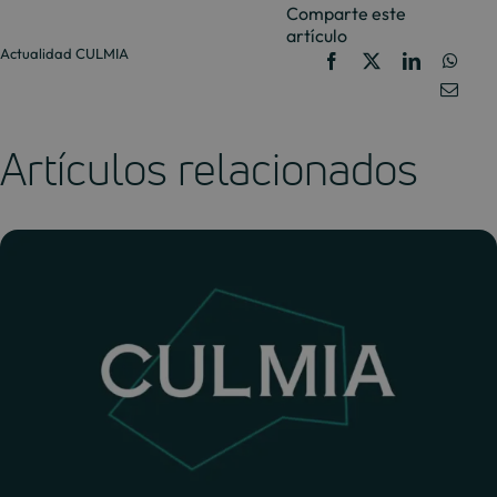
Comparte este
artículo
Actualidad
CULMIA
Artículos relacionados