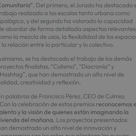
Comunitario”
. Del primero, el Jurado ha destacado e
rabajo realizado a las escalas tanto urbana como
ipológica, y del segundo ha valorado la capacidad
de abordar de forma detallada aspectos relevantes
omo la mezcla de usos, la flexibilidad de los espacio
 la relación entre lo particular y lo colectivo.
Asimismo, se ha destacado el trabajo de los demás
royectos finalistas, “Colismo”, “Diacronía” y
“Hashtag”, que han demostrado un alto nivel de
alidad, creatividad y reflexión.
En palabras de Francisco Pérez, CEO de Culmia:
Con la celebración de estos premios r
econocemos e
alento y la visión de quienes están imaginando la
vivienda del mañana.
Los proyectos presentados
an demostrado un alto nivel de innovación y
compromiso con los retos que plantean las nuevas