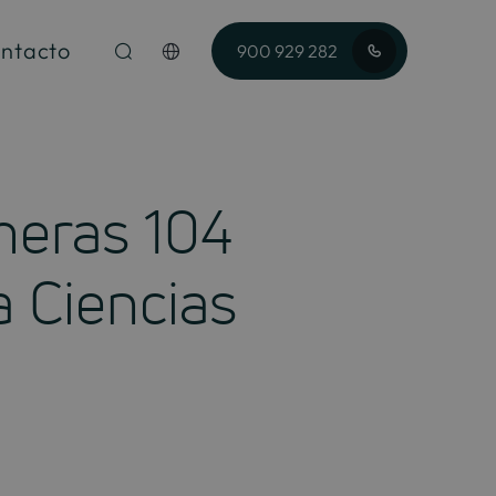
ntacto
900 929 282
imeras 104
 Ciencias