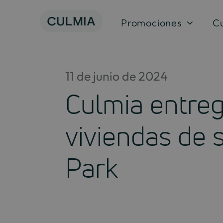
Saltar
al
Promociones
C
contenido
11 de junio de 2024
Culmia entreg
viviendas de 
Park