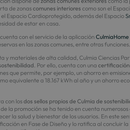
ción dispone de
zonas comunes exteriores
como la p
ferta de zonas
comunes interiores
como son el Espacio
 el Espacio Cardioprotegido, además del Espacio
S
esidad de estar en casa.
cuenta con el servicio de la aplicación
CulmiaHome
eservas en las zonas comunes, entre otras funciones
 y materiales de alta calidad, Culmia Ciencias Par
sostenibilidad
. Por ello, cuenta con una
certificació
s que permite, por ejemplo, un ahorro en emisiones
mo equivalente a 18.167 kWh al año y un ahorro ec
a con los
dos sellos propios de Culmia de sostenibili
o de la promoción se ha tenido en cuenta numerosos c
er la salud y bienestar de los usuarios. En este sen
ficación en Fase de Diseño y lo ratifica al concluir l