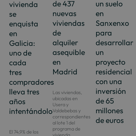
de 437
un suelo
vivienda
nuevas
en
se
viviendas
Sanxenxo
enquista
de
para
en
alquiler
desarrollar
Galicia:
asequible
un
uno de
en
proyecto
cada
Madrid
residencial
tres
con una
compradores
inversión
lleva tres
Las viviendas,
ubicadas en
de 65
años
Usera y
millones
intentándolo
Valdebebas y
correspondientes
de euros
al lote 1 del
programa de
El 74,9% de los
vivienda