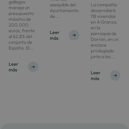
gallegos
asequible del
La compañía
maneja un
Ayuntamiento
desarrollará
presupuesto
de...
118 viviendas
máximo de
en A Granxa,
200.000
en la
euros, frente
Leer
parroquia de
al 62,8% del
más
Dorrón, en un
conjunto de
enclave
España. El...
privilegiado
junto a las...
Leer
más
Leer
más